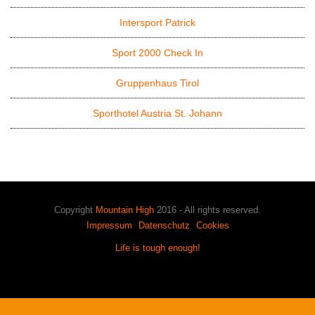
Intersport Patrick
Sport 2000 Check In
Gruppenhaus Tirol
Sporthotel Austria St. Johann
Copyright
Mountain High
2016 - All rights reserved.
Impressum
Datenschutz
Cookies
Life is tough enough!