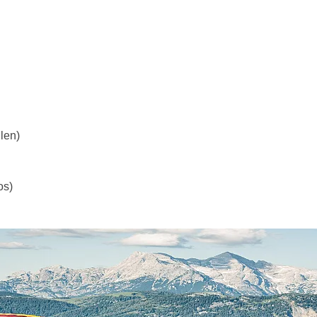
len)
os)