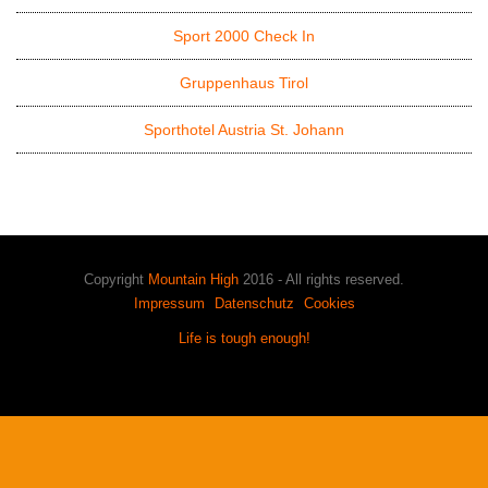
Sport 2000 Check In
Gruppenhaus Tirol
Sporthotel Austria St. Johann
Copyright
Mountain High
2016 - All rights reserved.
Impressum
Datenschutz
Cookies
Life is tough enough!